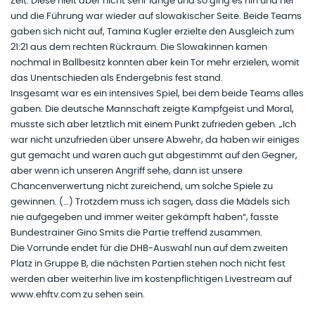
Zeit. Diese hielt aber nicht sehr lange und so ging es hin und her
und die Führung war wieder auf slowakischer Seite. Beide Teams
gaben sich nicht auf, Tamina Kugler erzielte den Ausgleich zum
21:21 aus dem rechten Rückraum. Die Slowakinnen kamen
nochmal in Ballbesitz konnten aber kein Tor mehr erzielen, womit
das Unentschieden als Endergebnis fest stand.
Insgesamt war es ein intensives Spiel, bei dem beide Teams alles
gaben. Die deutsche Mannschaft zeigte Kampfgeist und Moral,
musste sich aber letztlich mit einem Punkt zufrieden geben. „Ich
war nicht unzufrieden über unsere Abwehr, da haben wir einiges
gut gemacht und waren auch gut abgestimmt auf den Gegner,
aber wenn ich unseren Angriff sehe, dann ist unsere
Chancenverwertung nicht zureichend, um solche Spiele zu
gewinnen. (…) Trotzdem muss ich sagen, dass die Mädels sich
nie aufgegeben und immer weiter gekämpft haben“, fasste
Bundestrainer Gino Smits die Partie treffend zusammen.
Die Vorrunde endet für die DHB-Auswahl nun auf dem zweiten
Platz in Gruppe B, die nächsten Partien stehen noch nicht fest
werden aber weiterhin live im kostenpflichtigen Livestream auf
www.ehftv.com zu sehen sein.