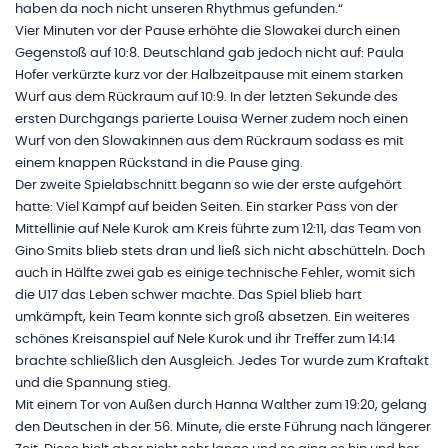
haben da noch nicht unseren Rhythmus gefunden.“
Vier Minuten vor der Pause erhöhte die Slowakei durch einen
Gegenstoß auf 10:8. Deutschland gab jedoch nicht auf: Paula
Hofer verkürzte kurz vor der Halbzeitpause mit einem starken
Wurf aus dem Rückraum auf 10:9. In der letzten Sekunde des
ersten Durchgangs parierte Louisa Werner zudem noch einen
Wurf von den Slowakinnen aus dem Rückraum sodass es mit
einem knappen Rückstand in die Pause ging.
Der zweite Spielabschnitt begann so wie der erste aufgehört
hatte: Viel Kampf auf beiden Seiten. Ein starker Pass von der
Mittellinie auf Nele Kurok am Kreis führte zum 12:11, das Team von
Gino Smits blieb stets dran und ließ sich nicht abschütteln. Doch
auch in Hälfte zwei gab es einige technische Fehler, womit sich
die U17 das Leben schwer machte. Das Spiel blieb hart
umkämpft, kein Team konnte sich groß absetzen. Ein weiteres
schönes Kreisanspiel auf Nele Kurok und ihr Treffer zum 14:14
brachte schließlich den Ausgleich. Jedes Tor wurde zum Kraftakt
und die Spannung stieg.
Mit einem Tor von Außen durch Hanna Walther zum 19:20, gelang
den Deutschen in der 56. Minute, die erste Führung nach längerer