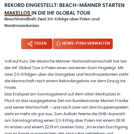
REKORD EINGESTELLT: BEACH-MÄNNER STARTEN
MAKELLOS IN DIE IHF GLOBAL TOUR
Beachhandball: Zwei 2:0-Erfolge über Polen und
Nordmazedonien
TEILEN
NEWS-PUSH VERWALTEN
Voll auf Kurs: Die deutsche Männer-Nationalmannschaft hat bei
der IHF Global Tour in Polen einen astreinen Start hingelegt. Mit
zwei 2:0-Erfolgen über die Gastgeber und Nordmazedonien steht
die Mannschaft nach einem Rekordergebnis vor dem Einzug ins
Finale.
Das Endspiel am Sonntagabend auf dem alten Marktplatz in
Plock ist das ausgegebene Ziel von Bundestrainer Marten Franke
und seiner Mannschaft – und nach zwei von drei Gruppenspielen
sieht es mehr als gut aus. Zum Auftakt feierte die DHB-Auswahl
am Samstagmittag einen 2:0-Erfolg über Polen mit einem 26:18
im ersten und einem 22:19 im zweiten Satz. „Im ersten Durchgang
war es lange ausgeglichen. Wir sind ruhig geblieben und