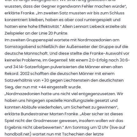
wussten, dass der Gegner irgendwann Fehler machen würde“,
erklärte Franke. „Im zweiten Satz mussten wir bis zum Schluss
konzentriert bleiben, haben es aber cool runtergespielt und
hatten eine hohe Effektivität.“ Allein Lennart Liebeck erzielte als
Zielspieler an der Linie 20 Punkte.
Im zweiten Gruppenspiel wartete mit Nordmazedonien am
Samstagabend schließlich der Außenseiter der Gruppe auf die
deutsche Mannschaft. Und diese stellte die Franke-Auswahl vor
keinerlei Probleme, im Gegenteil: Mit einem 2:0-Erfolg nach 30:6-
und 34:14-Satzerfolgen pulverisierten die Männer einen alten
Rekord. 2002 schafften die deutschen Männer mit einem
Satzverhältnis von +30 gegen Liechtenstein den deutlichsten
Sieg, der nun mit +44 eingestellt wurde.
„Nordmazedonien hatte uns nicht viel entgegenzusetzen. Wir
haben uns hingegen spezielle Handlungsziele gesetzt und
konnten Abläufe wiederholen, um Sicherheit zu gewinnen“,
erklärte Bundestrainer Marten Franke. „Aber sicher ist dieses
Spiel nicht der Gradmesser gewesen, insofern wollen wir das
Ergebnis nicht überbewerten.“ Am Sonntag um 12 Uhr (live auf
handball.net) wartet nun mit Tschechien der letzte