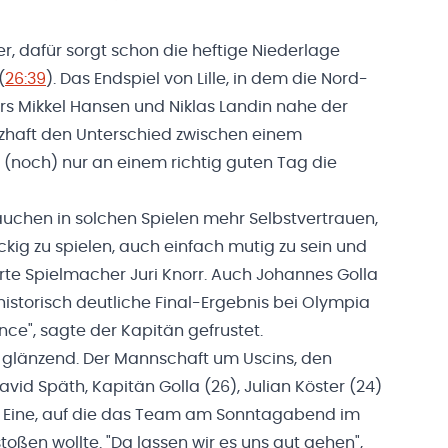
 dafür sorgt schon die heftige Niederlage
(
26:39
). Das Endspiel von Lille, in dem die Nord-
rs Mikkel Hansen und Niklas Landin nahe der
erzhaft den Unterschied zwischen einem
(noch) nur an einem richtig guten Tag die
auchen in solchen Spielen mehr Selbstvertrauen,
ckig zu spielen, auch einfach mutig zu sein und
rte Spielmacher Juri Knorr. Auch Johannes Golla
istorisch deutliche Final-Ergebnis bei Olympia
ce", sagte der Kapitän gefrustet.
 glänzend. Der Mannschaft um Uscins, den
vid Späth, Kapitän Golla (26), Julian Köster (24)
t. Eine, auf die das Team am Sonntagabend im
oßen wollte. "Da lassen wir es uns gut gehen",