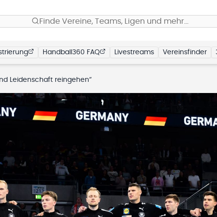
Finde Vereine, Teams, Ligen und mehr…
trierung
Handball360 FAQ
Livestreams
Vereinsfinder
und Leidenschaft reingehen“