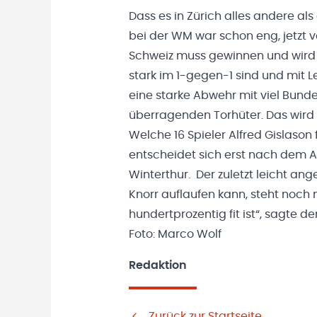
Dass es in Zürich alles andere als
bei der WM war schon eng, jetzt vo
Schweiz muss gewinnen und wird al
stark im 1-gegen-1 sind und mit L
eine starke Abwehr mit viel Bund
überragenden Torhüter. Das wird n
Welche 16 Spieler Alfred Gislason f
entscheidet sich erst nach dem 
Winterthur. Der zuletzt leicht ang
Knorr auflaufen kann, steht noch n
hundertprozentig fit ist“, sagte d
Foto: Marco Wolf
Redaktion
Zurück zur Startseite