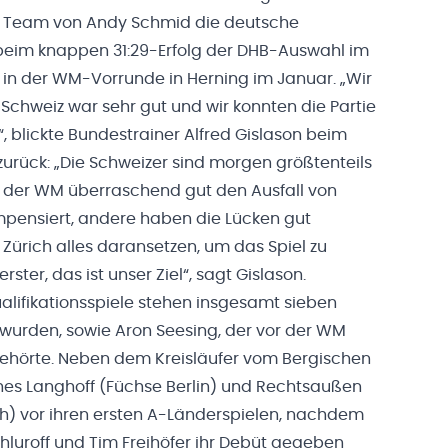
s Team von Andy Schmid die deutsche
beim knappen 31:29-Erfolg der DHB-Auswahl im
n in der WM-Vorrunde in Herning im Januar. „Wir
 Schweiz war sehr gut und wir konnten die Partie
, blickte Bundestrainer Alfred Gislason beim
rück: „Die Schweizer sind morgen größtenteils
i der WM überraschend gut den Ausfall von
pensiert, andere haben die Lücken gut
Zürich alles daransetzen, um das Spiel zu
ter, das ist unser Ziel“, sagt Gislason.
alifikationsspiele stehen insgesamt sieben
 wurden, sowie Aron Seesing, der vor der WM
gehörte. Neben dem Kreisläufer vom Bergischen
hes Langhoff (Füchse Berlin) und Rechtsaußen
) vor ihren ersten A-Länderspielen, nachdem
hluroff und Tim Freihöfer ihr Debüt gegeben