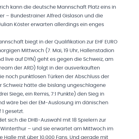
rich kann die deutsche Mannschaft Platz eins in
er – Bundestrainer Alfred Gislason und die
ulian Köster erwarten allerdings ein enges
schaft biegt in der Qualifikation zur EHF EURO
orgigen Mittwoch (7. Mai, 19 Uhr, Hallenstadion
nd live auf DYN) geht es gegen die Schweiz, am
stream der ARD) folgt in der ausverkauften
ie noch punktlosen Türken der Abschluss der
der Schweiz hätte die bislang ungeschlagene
ei Siege, ein Remis, 7:1 Punkte) den Sieg in
und wäre bei der EM-Auslosung im dänischen
 1 gesetzt.
et sich die DHB-Auswahl mit 18 Spielern zur
Winterthur – und sie erwartet am Mittwoch im
le Halle mit über 10.000 Fans. Und gerade mit