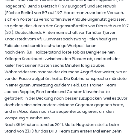
Hagedorn), Bendix Dietzsch (TSV Burgdorf) und Leo Nowak
(Füchse Berlin) von 8:7 auf 13:7. Hatte man zuvor beim Versuch,
sich ein Polster zu verschaffen zwei Anläufe ungenutzt gelassen,
so gelang dies durch den Gegenstoßtreffer von Dietzsch zum 10:7
(20.). Deutschlands Hintermannschaft vor Torhüter Tjorven
Knackstedt vom VfL Gummersbach zwang Polen häufig ins
Zeitspiel und somit in schwierige Wurfpositionen.
Nach dem 16:11-Halbzeitstand löste Tobias Dengler seinen
Kollegen Knackstedt zwischen den Pfosten ab, und auch der
Kieler hielt seinen Kasten sechs Minuten lang sauber.
Währenddessen machte der deutsche Angriff dort weiter, wo er
vor der Pause aufgehört hatte. Die Kabinenansprache mündete
in einer guten Umsetzung auf dem Feld. Das Trainer-Team
Jochen Beppler, Finn Lemke und Carsten Klavehn hatte
gefordert, in der Deckung noch besser zuzupacken, weil es zuvor
doch das eine oder andere einfache Gegentor gegeben hatte,
und im Abschluss noch konsequenter zu agieren, um den
Vorsprung auszubauen.
Nach 36 Minuten stand es 20:11, Malte Hagedorn stellte beim
Stand von 23:13 für das DHB-Team zum ersten Mal einen Zehn-