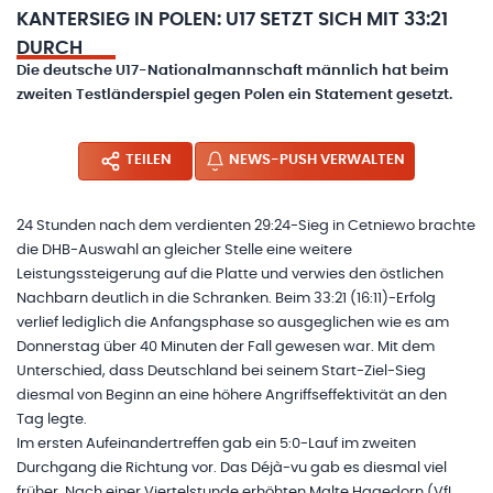
KANTERSIEG IN POLEN: U17 SETZT SICH MIT 33:21
DURCH
Die deutsche U17-Nationalmannschaft männlich hat beim
zweiten Testländerspiel gegen Polen ein Statement gesetzt.
TEILEN
NEWS-PUSH VERWALTEN
24 Stunden nach dem verdienten 29:24-Sieg in Cetniewo brachte
die DHB-Auswahl an gleicher Stelle eine weitere
Leistungssteigerung auf die Platte und verwies den östlichen
Nachbarn deutlich in die Schranken. Beim 33:21 (16:11)-Erfolg
verlief lediglich die Anfangsphase so ausgeglichen wie es am
Donnerstag über 40 Minuten der Fall gewesen war. Mit dem
Unterschied, dass Deutschland bei seinem Start-Ziel-Sieg
diesmal von Beginn an eine höhere Angriffseffektivität an den
Tag legte.
Im ersten Aufeinandertreffen gab ein 5:0-Lauf im zweiten
Durchgang die Richtung vor. Das Déjà-vu gab es diesmal viel
früher. Nach einer Viertelstunde erhöhten Malte Hagedorn (VfL