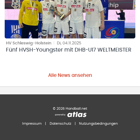
HV Schleswig-Holstein
|
Di, 04.11.2025
Fünf HVSH-Youngster mit DHB-U17 WELTMEISTER
Alle News ansehen
©
2026
Handball.net
Impressum
|
Datenschutz
|
Nutzungsbedingungen