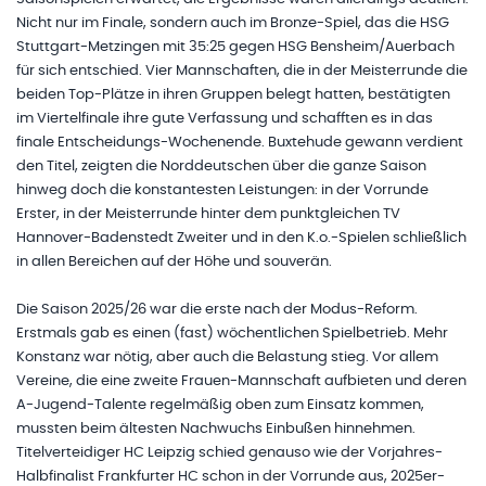
Nicht nur im Finale, sondern auch im Bronze-Spiel, das die HSG
Stuttgart-Metzingen mit 35:25 gegen HSG Bensheim/Auerbach
für sich entschied. Vier Mannschaften, die in der Meisterrunde die
beiden Top-Plätze in ihren Gruppen belegt hatten, bestätigten
im Viertelfinale ihre gute Verfassung und schafften es in das
finale Entscheidungs-Wochenende. Buxtehude gewann verdient
den Titel, zeigten die Norddeutschen über die ganze Saison
hinweg doch die konstantesten Leistungen: in der Vorrunde
Erster, in der Meisterrunde hinter dem punktgleichen TV
Hannover-Badenstedt Zweiter und in den K.o.-Spielen schließlich
in allen Bereichen auf der Höhe und souverän.
Die Saison 2025/26 war die erste nach der Modus-Reform.
Erstmals gab es einen (fast) wöchentlichen Spielbetrieb. Mehr
Konstanz war nötig, aber auch die Belastung stieg. Vor allem
Vereine, die eine zweite Frauen-Mannschaft aufbieten und deren
A-Jugend-Talente regelmäßig oben zum Einsatz kommen,
mussten beim ältesten Nachwuchs Einbußen hinnehmen.
Titelverteidiger HC Leipzig schied genauso wie der Vorjahres-
Halbfinalist Frankfurter HC schon in der Vorrunde aus, 2025er-