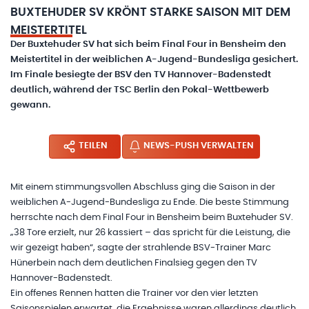
BUXTEHUDER SV KRÖNT STARKE SAISON MIT DEM
MEISTERTITEL
Der Buxtehuder SV hat sich beim Final Four in Bensheim den
Meistertitel in der weiblichen A-Jugend-Bundesliga gesichert.
Im Finale besiegte der BSV den TV Hannover-Badenstedt
deutlich, während der TSC Berlin den Pokal-Wettbewerb
gewann.
TEILEN
NEWS-PUSH VERWALTEN
Mit einem stimmungsvollen Abschluss ging die Saison in der
weiblichen A-Jugend-Bundesliga zu Ende. Die beste Stimmung
herrschte nach dem Final Four in Bensheim beim Buxtehuder SV.
„38 Tore erzielt, nur 26 kassiert – das spricht für die Leistung, die
wir gezeigt haben“, sagte der strahlende BSV-Trainer Marc
Hünerbein nach dem deutlichen Finalsieg gegen den TV
Hannover-Badenstedt.
Ein offenes Rennen hatten die Trainer vor den vier letzten
Saisonspielen erwartet, die Ergebnisse waren allerdings deutlich.