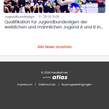
Jugendbundesliga
|
Fr, 29.05.2026
Qualifikation für Jugendbundesligen der
weiblichen und männlichen Jugend A und B in
vollem Gange
Alle News ansehen
©
2026
Handball.net
Impressum
|
Datenschutz
|
Nutzungsbedingungen