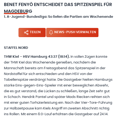
BENET FENYÖ ENTSCHEIDET DAS SPITZENSPIEL FÜR
MAGDEBURG
1. A-Jugend-Bundesliga: So liefen die Partien am Wochenende
TEILEN
NEWS-PUSH VERWALTEN
STAFFEL NORD
THW Kiel – HSV Hamburg 43:37 (18:14).
In vollen Zügen konnte
der THW Kiel das Wochenende genießen, nachdem die
Mannschaft bereits am Freitagabend das Spitzenspiel in der
Nordstaffel für sich entschieden und den HSV von der
Tabellenspitze verdrängt hatte. Die Gastgeber hielten Hamburgs
starke Eins-gegen-Eins-Spieler mit einer beweglichen Abwehr,
die es gut verstand, die Lücken zu schließen, lange Zeit sehr gut
in Schach. Hendrik Pantel und später Mads Riecken reihten sich
mit einer guten Torhüterleistung ein. Nach der Vier-Tore-Führung
zur Halbzeitpause kam Kiels Angriff im zweiten Abschnitt richtig
ins Rollen. Mit einem 6:0-Lauf erhöhten die Gastgeber auf 24:14.