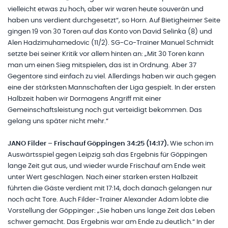
vielleicht etwas zu hoch, aber wir waren heute souverän und
haben uns verdient durchgesetzt“, so Horn. Auf Bietigheimer Seite
gingen 19 von 30 Toren auf das Konto von David Selinka (8) und
Alen Hadzimuhamedovic (11/2). SG-Co-Trainer Manuel Schmidt
setzte bei seiner Kritik vor allem hinten an: „Mit 30 Toren kann
man um einen Sieg mitspielen, das ist in Ordnung. Aber 37
Gegentore sind einfach zu viel. Allerdings haben wir auch gegen
eine der stärksten Mannschaften der Liga gespielt. In der ersten
Halbzeit haben wir Dormagens Angriff mit einer
Gemeinschaftsleistung noch gut verteidigt bekommen. Das
gelang uns später nicht mehr.“
JANO Filder – Frischauf Göppingen 34:25 (14:17).
Wie schon im
Auswärtsspiel gegen Leipzig sah das Ergebnis für Göppingen
lange Zeit gut aus, und wieder wurde Frischauf am Ende weit
unter Wert geschlagen. Nach einer starken ersten Halbzeit
führten die Gäste verdient mit 17:14, doch danach gelangen nur
noch acht Tore. Auch Filder-Trainer Alexander Adam lobte die
Vorstellung der Göppinger: „Sie haben uns lange Zeit das Leben
schwer gemacht. Das Ergebnis war am Ende zu deutlich.“ In der