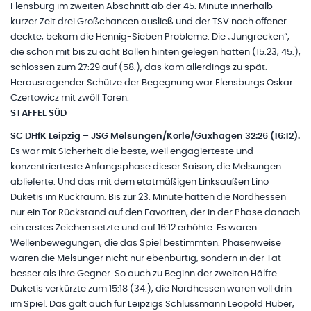
Flensburg im zweiten Abschnitt ab der 45. Minute innerhalb
kurzer Zeit drei Großchancen ausließ und der TSV noch offener
deckte, bekam die Hennig-Sieben Probleme. Die „Jungrecken“,
die schon mit bis zu acht Bällen hinten gelegen hatten (15:23, 45.),
schlossen zum 27:29 auf (58.), das kam allerdings zu spät.
Herausragender Schütze der Begegnung war Flensburgs Oskar
Czertowicz mit zwölf Toren.
STAFFEL SÜD
SC DHfK Leipzig – JSG Melsungen/Körle/Guxhagen 32:26 (16:12).
Es war mit Sicherheit die beste, weil engagierteste und
konzentrierteste Anfangsphase dieser Saison, die Melsungen
ablieferte. Und das mit dem etatmäßigen Linksaußen Lino
Duketis im Rückraum. Bis zur 23. Minute hatten die Nordhessen
nur ein Tor Rückstand auf den Favoriten, der in der Phase danach
ein erstes Zeichen setzte und auf 16:12 erhöhte. Es waren
Wellenbewegungen, die das Spiel bestimmten. Phasenweise
waren die Melsunger nicht nur ebenbürtig, sondern in der Tat
besser als ihre Gegner. So auch zu Beginn der zweiten Hälfte.
Duketis verkürzte zum 15:18 (34.), die Nordhessen waren voll drin
im Spiel. Das galt auch für Leipzigs Schlussmann Leopold Huber,