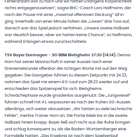
Fehleranzahl war zu hoch und wir hatten Erlangens Körperlichkeit
nichts entgegenzusetzen“, sagte BHC-Coach Lars Halfmann, der
nach der Pause mit einer „maximal offensiven Deckung“ all in
ging. Innerhalb von einer Minute holten die „Löwen“ drei Tore auf,
danach war das Spiel jedoch verfahren. „Unsere zweite Halbzeit
war deutlich besser, aber wir hatten keine Chance“, so Halfmann,
während Erlangen etwas zurückschaltete.
TSV Bayer Dormagen – SG BBM Bietigheim 37:30 (14:14).
Dennis
Horn hat seiner Mannschaft in seiner Auszeit nach einer
Dreiviertelstunde offenbar die richtigen Worte mit auf den Weg
gegeben. Die Gastgeber führten zu diesem Zeitpunkt mit 24:23,
nahmen das Spiel mit einem 4:0-Lauf zum 28:23 wieder auf und
entschieden das Spitzenspiel für sich. Bietigheims
Schwächephase wurde gnadenlos ausgenutzt. Die „Jungwiesel“
führten schnell mit 4:1, verpassten es nach der frühen SG-Auszeit
allerdings, sich weiter abzusetzen. „Wir hatten zu viele technische
Fehler“, merkte Trainer Horn an. Die Partie blieb bis in die zweite
Halbzeit hinein knapp. Bayer ließ sich nicht aus der Ruhe bringen
und schlug konsequent zu, als die Baden-Württemberger eine
Formdelle hatten. „Das Ergebnis ist nach dem Spielverlauf