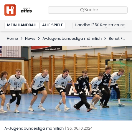
Suche
MEIN HANDBALL
ALLE SPIELE
Handball360 Registrierung
Home
News
A-Jugendbundesliga männlich
Benet Fenyö entscheidet das Spitzenspiel für Magdeburg
A-Jugendbundesliga männlich
|
So, 06.10.2024