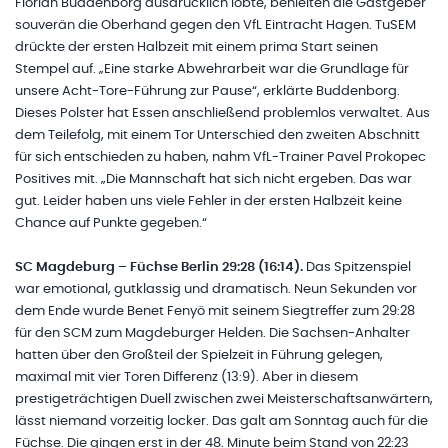
Florian Buddenborg ausdrücklich lobte, behielten die Gastgeber
souverän die Oberhand gegen den VfL Eintracht Hagen. TuSEM
drückte der ersten Halbzeit mit einem prima Start seinen
Stempel auf. „Eine starke Abwehrarbeit war die Grundlage für
unsere Acht-Tore-Führung zur Pause“, erklärte Buddenborg.
Dieses Polster hat Essen anschließend problemlos verwaltet. Aus
dem Teilefolg, mit einem Tor Unterschied den zweiten Abschnitt
für sich entschieden zu haben, nahm VfL-Trainer Pavel Prokopec
Positives mit. „Die Mannschaft hat sich nicht ergeben. Das war
gut. Leider haben uns viele Fehler in der ersten Halbzeit keine
Chance auf Punkte gegeben.“
SC Magdeburg – Füchse Berlin 29:28 (16:14).
Das Spitzenspiel
war emotional, gutklassig und dramatisch. Neun Sekunden vor
dem Ende wurde Benet Fenyö mit seinem Siegtreffer zum 29:28
für den SCM zum Magdeburger Helden. Die Sachsen-Anhalter
hatten über den Großteil der Spielzeit in Führung gelegen,
maximal mit vier Toren Differenz (13:9). Aber in diesem
prestigeträchtigen Duell zwischen zwei Meisterschaftsanwärtern,
lässt niemand vorzeitig locker. Das galt am Sonntag auch für die
Füchse. Die gingen erst in der 48. Minute beim Stand von 22:23