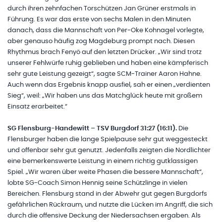
durch ihren zehnfachen Torschützen Jan Grüner erstmals in
Führung. Es war das erste von sechs Malen in den Minuten
danach, dass die Mannschaft von Per-Oke Kohnagel vorlegte,
aber genauso häufig zog Magdeburg prompt nach. Diesen
Rhythmus brach Fenyö auf den letzten Drücker. „Wir sind trotz
unserer Fehlwürfe ruhig geblieben und haben eine kämpferisch
sehr gute Leistung gezeigt“, sagte SCM-Trainer Aaron Hahne.
Auch wenn das Ergebnis knapp ausfiel, sah er einen „verdienten
Sieg“, weil: „Wir haben uns das Matchglück heute mit großem
Einsatz erarbeitet.“
SG Flensburg-Handewitt – TSV Burgdorf 31:27 (16:11).
Die
Flensburger haben die lange Spielpause sehr gut weggesteckt
und offenbar sehr gut genutzt. Jedenfalls zeigten die Nordlichter
eine bemerkenswerte Leistung in einem richtig gutklassigen
Spiel. „Wir waren über weite Phasen die bessere Mannschaft“,
lobte SG-Coach Simon Hennig seine Schützlinge in vielen
Bereichen. Flensburg stand in der Abwehr gut gegen Burgdorfs
gefährlichen Rückraum, und nutzte die Lücken im Angriff, die sich
durch die offensive Deckung der Niedersachsen ergaben. Als