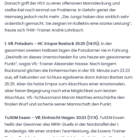
Danach griff der HSV zu einer offensiven Manndeckung und
stellte Kiel noch einmal vor Probleme. In Gefahr geriet der
Heimsieg jedoch nicht mehr. „Die Jungs haben das wirklich sehr
ordentlich gemacht. Sie zeigten im Kollektiv eine starke Leistung“,
freute sich THW-Trainer André Lohrbach.
1. VfL Potsdam – HC Empor Rostock 25:25 (14:15).
In der
gesamten zweiten Halbzeit lagen die Potsdamer nie in Führung.
„Deshalb ist dieses Unentschieden für uns heute ein gewonnener
Punkt“, sagte VfL-Trainer Alexander Haase. Nach langem
Rückstand glichen die Einheimischen in der 56. Minute zum 23:23
aus, elf Sekunden vor Schluss egalisierte dann Adrian Barbet zum
25:25. Aber da hatte Empor zum Abschluss einer emotionalen,
aber fairen Begegnung noch eine Möglichkeit zum letzten
Abschluss. VfL-Schlussmann Marvin Matthes entschärfte den
finalen Wurf und sicherte seiner Mannschaft den Punkt.
TuSEM Essen – VfL Eintracht Hagen 30:23 (17:9).
TuSEM Essen
heißt der Gewinner des NRW-Duells in der Nordstaffel der 1.
Bundesliga. Mit einer starken Teamleistung, die Essens Trainer