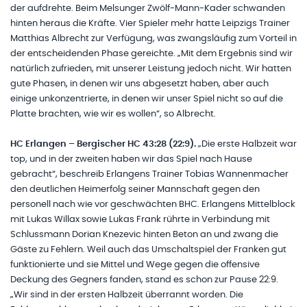
der aufdrehte. Beim Melsunger Zwölf-Mann-Kader schwanden
hinten heraus die Kräfte. Vier Spieler mehr hatte Leipzigs Trainer
Matthias Albrecht zur Verfügung, was zwangsläufig zum Vorteil in
der entscheidenden Phase gereichte. „Mit dem Ergebnis sind wir
natürlich zufrieden, mit unserer Leistung jedoch nicht. Wir hatten
gute Phasen, in denen wir uns abgesetzt haben, aber auch
einige unkonzentrierte, in denen wir unser Spiel nicht so auf die
Platte brachten, wie wir es wollen“, so Albrecht.
HC Erlangen – Bergischer HC 43:28 (22:9).
„Die erste Halbzeit war
top, und in der zweiten haben wir das Spiel nach Hause
gebracht“, beschreib Erlangens Trainer Tobias Wannenmacher
den deutlichen Heimerfolg seiner Mannschaft gegen den
personell nach wie vor geschwächten BHC. Erlangens Mittelblock
mit Lukas Willax sowie Lukas Frank rührte in Verbindung mit
Schlussmann Dorian Knezevic hinten Beton an und zwang die
Gäste zu Fehlern. Weil auch das Umschaltspiel der Franken gut
funktionierte und sie Mittel und Wege gegen die offensive
Deckung des Gegners fanden, stand es schon zur Pause 22:9.
„Wir sind in der ersten Halbzeit überrannt worden. Die