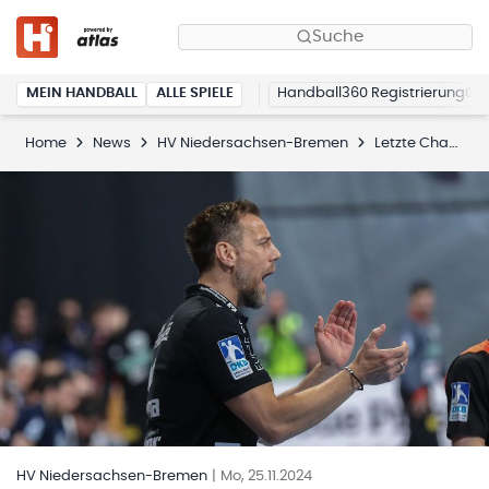
Suche
MEIN HANDBALL
ALLE SPIELE
Handball360 Registrierung
Home
News
HV Niedersachsen-Bremen
Letzte Chance: Jetzt noch anmelden für das HVNB/Hildesheimer-Trainerseminar Spezial
HV Niedersachsen-Bremen
|
Mo, 25.11.2024