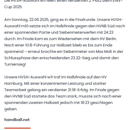
Die HVSH-Auswahl w11 feiert einen verdienten 2. Platz beim EWE-
Cup 2025.
Am Sonntag, 22.06.2025, ging es in die Finalrunde. Unsere HVSH-
Auswahl m10 setzte sich im Halbfinale gegen den HVNB Süd nach
einer spannenden Partie und Siebenmeterwerfen mit 24:23
durch. Im Finale kam es zum Wiedersehen mit dem HV Berlin.
Nach einer 10:8-Führung zur Halbzeit blieb es bis zum Ende
spannend – erneut brachte ein Siebenmeter von Max Molt in der
Schlussphase den entscheidenden 23:22-Sieg und damit den
Turniersieg!
Unsere HVSH-Auswahl w11 traf im Halbfinale auf den HV
Hamburg. Mit einer konzentrierten Leistung und starker
Teamarbeit gelang ein verdienter 21:18-Erfolg. Im Finale gegen
den HVNB Süd startete das Team stark, musste sich nach einer
spannenden zweiten Halbzeit jedoch mit 18:23 geschlagen
geben.
handball.net