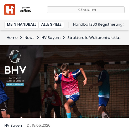
Suche
MEIN HANDBALL
ALLE SPIELE
Handball360 Registrierung
Home
News
HV Bayern
Strukturelle Weiterentwicklung im Leistungssport gesichert
HV Bayern
|
Di, 19.05.2026