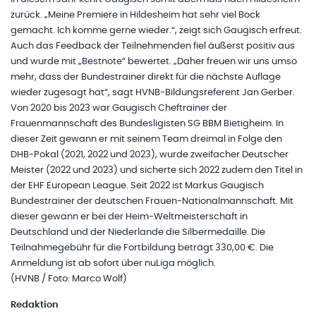
zurück. „Meine Premiere in Hildesheim hat sehr viel Bock
gemacht. Ich komme gerne wieder.“, zeigt sich Gaugisch erfreut.
Auch das Feedback der Teilnehmenden fiel äußerst positiv aus
und wurde mit „Bestnote“ bewertet. „Daher freuen wir uns umso
mehr, dass der Bundestrainer direkt für die nächste Auflage
wieder zugesagt hat“, sagt HVNB-Bildungsreferent Jan Gerber.
Von 2020 bis 2023 war Gaugisch Cheftrainer der
Frauenmannschaft des Bundesligisten SG BBM Bietigheim. In
dieser Zeit gewann er mit seinem Team dreimal in Folge den
DHB-Pokal (2021, 2022 und 2023), wurde zweifacher Deutscher
Meister (2022 und 2023) und sicherte sich 2022 zudem den Titel in
der EHF European League. Seit 2022 ist Markus Gaugisch
Bundestrainer der deutschen Frauen-Nationalmannschaft. Mit
dieser gewann er bei der Heim-Weltmeisterschaft in
Deutschland und der Niederlande die Silbermedaille. Die
Teilnahmegebühr für die Fortbildung beträgt 330,00 €. Die
Anmeldung ist ab sofort über nuLiga möglich.
(HVNB / Foto: Marco Wolf)
Redaktion