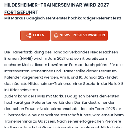
HILDESHEIMER-TRAINERSEMINAR WIRD 2027
FORTGEFÜHRT
Mit Markus Gaugisch steht erster hochkarätiger Referent fest!
TEILEN
NEWS-PUSH VERWALTEN
Die Trainerfortbildung des Handballverbandes Niedersachsen-
Bremen (HVNB) wird im Jahr 2027 und somit bereits zum
sechsten Mal in diesem bewährten Format durchgeführt. Für alle
interessierten Trainerinnen und Trainer sollte dieser Termin im
Kalender vorgemerkt werden: Am 9. und 10. Januar 2027 findet
das nächste Hildesheimer-Trainerseminar Spezial in der Halle 39
in Hildesheim statt.
Zudem kann der HVNB mit Markus Gaugisch bereits den ersten
hochkarätigen Referenten verkünden. Der Bundestrainer der
deutschen Frauen-Nationalmannschaft, der sein Team 2025 zur
Silbermedaille bei der Weltmeisterschaft führte, wird erneut beim
Trainerseminar zu Gast sein. Nach seiner erfolgreichen Premiere
in diesem Jahr kehrt Gaugisch somit abermals nach Hildesheim