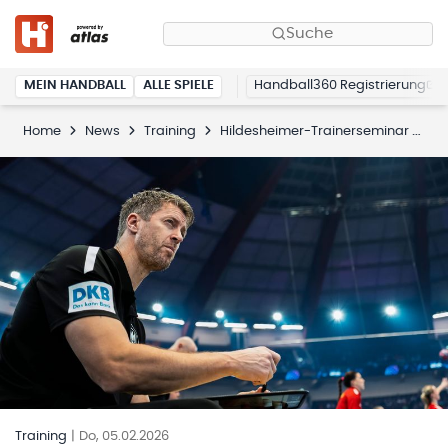
Suche
MEIN HANDBALL
ALLE SPIELE
Handball360 Registrierung
Home
News
Training
Hildesheimer-Trainerseminar wird 2027 fortgeführt
Training
|
Do, 05.02.2026