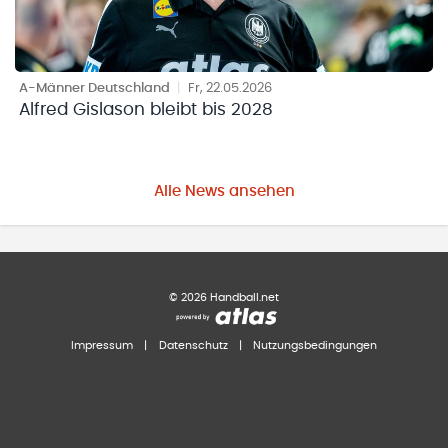
A-Männer Deutschland
|
Fr, 22.05.2026
Alfred Gislason bleibt bis 2028
Alle News ansehen
©
2026
Handball.net
Impressum
|
Datenschutz
|
Nutzungsbedingungen