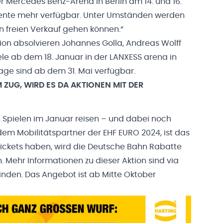
r Mercedes Benz-Arena in Berlin am 14. und 16.
ngente mehr verfügbar. Unter Umständen werden
n freien Verkauf gehen können.“
ation absolvieren Johannes Golla, Andreas Wolff
ele ab dem 18. Januar in der LANXESS arena in
tage sind ab dem 31. Mai verfügbar.
M ZUG, WIRD ES DA AKTIONEN MIT DER
n Spielen im Januar reisen – und dabei noch
dem Mobilitätspartner der EHF EURO 2024, ist das
-Tickets haben, wird die Deutsche Bahn Rabatte
 Mehr Informationen zu dieser Aktion sind via
finden. Das Angebot ist ab Mitte Oktober