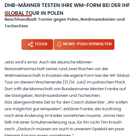
DHB-MÄNNER TESTEN IHRE WM-FORM BEI DER IHF
GLOBAL TOUR IN POLEN
Beachhandball: Turnier gegen Polen, Nordmazedonien und
Tschechien
TEILEN
NEWS-PUSH VERWALTEN
Jetzt wird’s ernst: Auch die deutsche Männer-
Nationalmannschaft testet rund zwei Wochen vor der
Weltmeisterschaft in Kroatien die eigene Form bei der IHF Global
Tour an diesem Wochenende (13./14. Juni) im polnischen Plock.
Dort trifft die Mannschaft von Bundestrainer Marten Franke auf
die Gastgeber, Nordmazedonien und Tschechien.
Das übergeordnete Ziel ist für den Coach dabei klar: „Wir wollen
uns möglichst gut einspielen“, erklärte Franke, der kurzfristig
noch eine Änderung im Kader vornehmen musste. Jannis Herr
fällt mit einer Schulterverletzung aus, für ihn rückt Tim Krauth
nach. „Dadurch müssen wir auch in unserem Spielstil ein paar
kleinere Anpassungen vornehmen.“