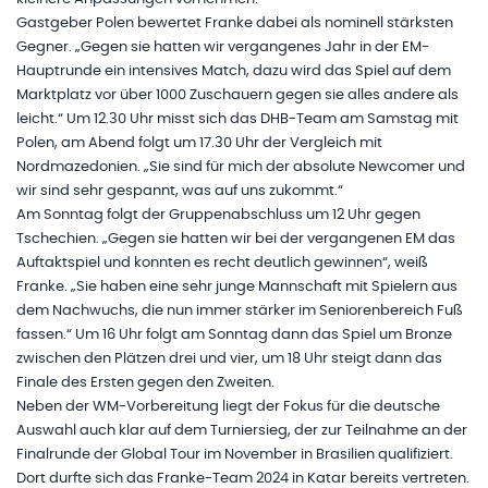
Gastgeber Polen bewertet Franke dabei als nominell stärksten
Gegner. „Gegen sie hatten wir vergangenes Jahr in der EM-
Hauptrunde ein intensives Match, dazu wird das Spiel auf dem
Marktplatz vor über 1000 Zuschauern gegen sie alles andere als
leicht.“ Um 12.30 Uhr misst sich das DHB-Team am Samstag mit
Polen, am Abend folgt um 17.30 Uhr der Vergleich mit
Nordmazedonien. „Sie sind für mich der absolute Newcomer und
wir sind sehr gespannt, was auf uns zukommt.“
Am Sonntag folgt der Gruppenabschluss um 12 Uhr gegen
Tschechien. „Gegen sie hatten wir bei der vergangenen EM das
Auftaktspiel und konnten es recht deutlich gewinnen“, weiß
Franke. „Sie haben eine sehr junge Mannschaft mit Spielern aus
dem Nachwuchs, die nun immer stärker im Seniorenbereich Fuß
fassen.“ Um 16 Uhr folgt am Sonntag dann das Spiel um Bronze
zwischen den Plätzen drei und vier, um 18 Uhr steigt dann das
Finale des Ersten gegen den Zweiten.
Neben der WM-Vorbereitung liegt der Fokus für die deutsche
Auswahl auch klar auf dem Turniersieg, der zur Teilnahme an der
Finalrunde der Global Tour im November in Brasilien qualifiziert.
Dort durfte sich das Franke-Team 2024 in Katar bereits vertreten.