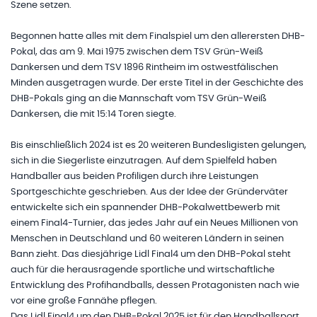
Szene setzen.
Begonnen hatte alles mit dem Finalspiel um den allerersten DHB-
Pokal, das am 9. Mai 1975 zwischen dem TSV Grün-Weiß
Dankersen und dem TSV 1896 Rintheim im ostwestfälischen
Minden ausgetragen wurde. Der erste Titel in der Geschichte des
DHB-Pokals ging an die Mannschaft vom TSV Grün-Weiß
Dankersen, die mit 15:14 Toren siegte.
Bis einschließlich 2024 ist es 20 weiteren Bundesligisten gelungen,
sich in die Siegerliste einzutragen. Auf dem Spielfeld haben
Handballer aus beiden Profiligen durch ihre Leistungen
Sportgeschichte geschrieben. Aus der Idee der Gründerväter
entwickelte sich ein spannender DHB-Pokalwettbewerb mit
einem Final4-Turnier, das jedes Jahr auf ein Neues Millionen von
Menschen in Deutschland und 60 weiteren Ländern in seinen
Bann zieht. Das diesjährige Lidl Final4 um den DHB-Pokal steht
auch für die herausragende sportliche und wirtschaftliche
Entwicklung des Profihandballs, dessen Protagonisten nach wie
vor eine große Fannähe pflegen.
Das Lidl Final4 um den DHB-Pokal 2025 ist für den Handballsport