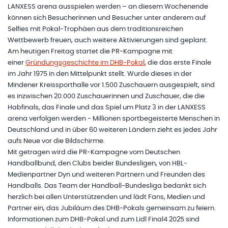
LANXESS arena ausspielen werden – an diesem Wochenende
können sich Besucherinnen und Besucher unter anderem auf
Selfies mit Pokal-Trophäen aus dem traditionsreichen
Wettbewerb freuen, auch weitere Aktivierungen sind geplant.
Am heutigen Freitag startet die PR-Kampagne mit
einer
Gründungsgeschichte im DHB-Pokal
, die das erste Finale
im Jahr 1975 in den Mittelpunkt stellt. Wurde dieses in der
Mindener Kreissporthalle vor 1.500 Zuschauern ausgespielt, sind
es inzwischen 20.000 Zuschauerinnen und Zuschauer, die die
Habfinals, das Finale und das Spiel um Platz 3 in der LANXESS
arena verfolgen werden - Millionen sportbegeisterte Menschen in
Deutschland und in über 60 weiteren Ländern zieht es jedes Jahr
aufs Neue vor die Bildschirme.
Mit getragen wird die PR-Kampagne vom Deutschen
Handballbund, den Clubs beider Bundesligen, von HBL-
Medienpartner Dyn und weiteren Partnern und Freunden des
Handballs. Das Team der Handball-Bundesliga bedankt sich
herzlich bei allen Unterstützenden und lädt Fans, Medien und
Partner ein, das Jubiläum des DHB-Pokals gemeinsam zu feiern.
Informationen zum DHB-Pokal und zum Lidl Final4 2025 sind