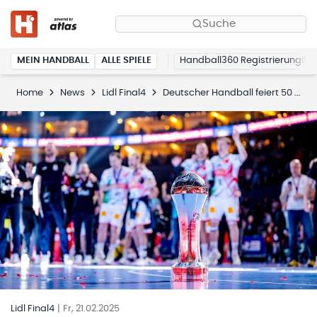
Suche
MEIN HANDBALL
ALLE SPIELE
Handball360 Registrierung
Home
News
Lidl Final4
Deutscher Handball feiert 50 Jahre DHB-Pokal – das Lidl Final4 um den DHB-Pokal 2025 lässt Handballgeschichte lebendig werden
Lidl Final4
|
Fr, 21.02.2025