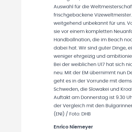
Auswahl für die Weltmeisterschaf
frischgebackene Vizeweltmeister. „I
weitgehend unbekannt für uns. Vo
sie vor einem kompletten Neuanfan
Handballnation, die im Beach noch
dabei hat. Wir sind guter Dinge, e
weniger ehrgeizig und ambitionier
Bei der weiblichen U17 hat sich n
neu. Mit der EM übernimmt nun Den
geht es in der Vorrunde mit dems
Schweden, die Slowakei und Kroat
Auftakt am Donnerstag ist 9.30 U
der Vergleich mit den Bulgarinne
(ENI) / Foto: DHB
Enrico Niemeyer