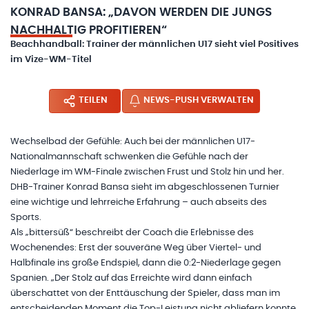
KONRAD BANSA: „DAVON WERDEN DIE JUNGS
NACHHALTIG PROFITIEREN“
Beachhandball: Trainer der männlichen U17 sieht viel Positives
im Vize-WM-Titel
TEILEN
NEWS-PUSH VERWALTEN
Wechselbad der Gefühle: Auch bei der männlichen U17-
Nationalmannschaft schwenken die Gefühle nach der
Niederlage im WM-Finale zwischen Frust und Stolz hin und her.
DHB-Trainer Konrad Bansa sieht im abgeschlossenen Turnier
eine wichtige und lehrreiche Erfahrung – auch abseits des
Sports.
Als „bittersüß“ beschreibt der Coach die Erlebnisse des
Wochenendes: Erst der souveräne Weg über Viertel- und
Halbfinale ins große Endspiel, dann die 0:2-Niederlage gegen
Spanien. „Der Stolz auf das Erreichte wird dann einfach
überschattet von der Enttäuschung der Spieler, dass man im
entscheidenden Moment die Top-Leistung nicht abliefern konnte,