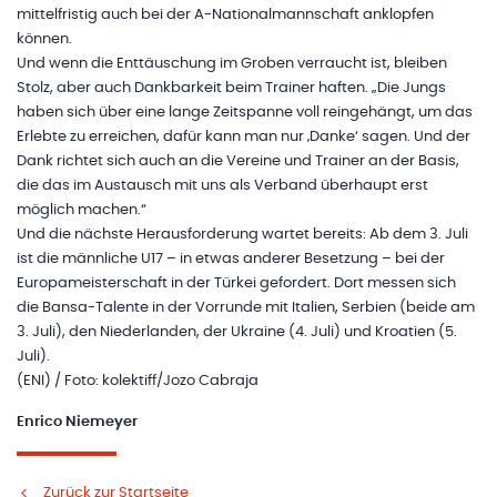
mittelfristig auch bei der A-Nationalmannschaft anklopfen
können.
Und wenn die Enttäuschung im Groben verraucht ist, bleiben
Stolz, aber auch Dankbarkeit beim Trainer haften. „Die Jungs
haben sich über eine lange Zeitspanne voll reingehängt, um das
Erlebte zu erreichen, dafür kann man nur ‚Danke‘ sagen. Und der
Dank richtet sich auch an die Vereine und Trainer an der Basis,
die das im Austausch mit uns als Verband überhaupt erst
möglich machen.“
Und die nächste Herausforderung wartet bereits: Ab dem 3. Juli
ist die männliche U17 – in etwas anderer Besetzung – bei der
Europameisterschaft in der Türkei gefordert. Dort messen sich
die Bansa-Talente in der Vorrunde mit Italien, Serbien (beide am
3. Juli), den Niederlanden, der Ukraine (4. Juli) und Kroatien (5.
Juli).
(ENI) / Foto: kolektiff/Jozo Cabraja
Enrico Niemeyer
Zurück zur Startseite