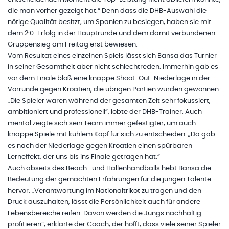
die man vorher gezeigt hat.“ Denn dass die DHB-Auswahl die
nötige Qualität besitzt, um Spanien zu besiegen, haben sie mit
dem 2:0-Erfolg in der Hauptrunde und dem damit verbundenen
Gruppensieg am Freitag erst bewiesen.
Vom Resultat eines einzelnen Spiels lässt sich Bansa das Turnier
in seiner Gesamtheit aber nicht schlechtreden. Immerhin gab es
vor dem Finale bloß eine knappe Shoot-Out-Niederlage in der
Vorrunde gegen Kroatien, die übrigen Partien wurden gewonnen.
„Die Spieler waren während der gesamten Zeit sehr fokussiert,
ambitioniert und professionell“, lobte der DHB-Trainer. Auch
mental zeigte sich sein Team immer gefestigter, um auch
knappe Spiele mit kühlem Kopf für sich zu entscheiden. „Da gab
es nach der Niederlage gegen Kroatien einen spürbaren
Lerneffekt, der uns bis ins Finale getragen hat.“
Auch abseits des Beach- und Hallenhandballs hebt Bansa die
Bedeutung der gemachten Erfahrungen für die jungen Talente
hervor. „Verantwortung im Nationaltrikot zu tragen und den
Druck auszuhalten, lässt die Persönlichkeit auch für andere
Lebensbereiche reifen. Davon werden die Jungs nachhaltig
profitieren“, erklärte der Coach, der hofft, dass viele seiner Spieler