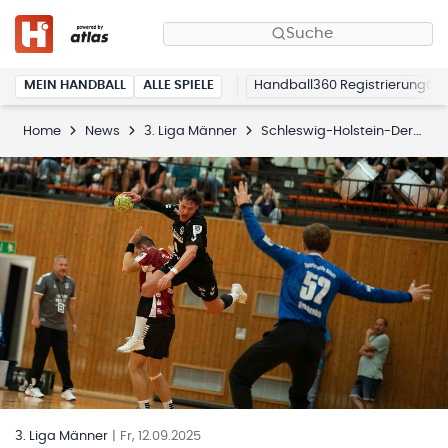
Suche
MEIN HANDBALL
ALLE SPIELE
Handball360 Registrierung
Home
News
3. Liga Männer
Schleswig-Holstein-Derby zwischen der HSG Ostsee und dem DHK Flensborg
3. Liga Männer
|
Fr, 12.09.2025