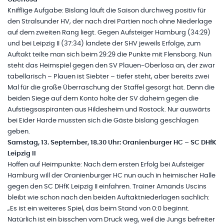
Knifflige Aufgabe: Bislang läuft die Saison durchweg positiv für
den Stralsunder HV, der nach drei Partien noch ohne Niederlage
auf dem zweiten Rang liegt. Gegen Aufsteiger Hamburg (34:29)
und bei Leipzig II (37:34) landete der SHV jeweils Erfolge, zum
Auftakt teilte man sich beim 29:29 die Punkte mit Flensborg. Nun
steht das Heimspiel gegen den SV Plauen-Oberlosa an, der zwar
tabellarisch – Plauen ist Siebter – tiefer steht, aber bereits zwei
Mal für die große Überraschung der Staffel gesorgt hat. Denn die
beiden Siege auf dem Konto holte der SV daheim gegen die
Aufstiegsaspiranten aus Hildesheim und Rostock. Nur auswärts
bei Eider Harde mussten sich die Gäste bislang geschlagen
geben.
Samstag, 13. September, 18.30 Uhr: Oranienburger HC – SC DHfK
Leipzig II
Hoffen auf Heimpunkte: Nach dem ersten Erfolg bei Aufsteiger
Hamburg will der Oranienburger HC nun auch in heimischer Halle
gegen den SC DHfK Leipzig II einfahren. Trainer Amands Uscins
bleibt wie schon nach den beiden Auftaktniederlagen sachlich:
„Es ist ein weiteres Spiel, das beim Stand von 0:0 beginnt.
Natürlich ist ein bisschen vom Druck weg, weil die Jungs befreiter