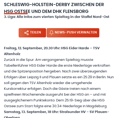
SCHLESWIG-HOLSTEIN-DERBY ZWISCHEN DER
HSG OSTSEE UND DEM DHK FLENSBORG
3. Liga: Alle Infos zum vierten Spieltag in der Staffel Nord-Ost
TEILEN
NEWS-PUSH VERWALTEN
Freitag, 12. September, 20.30 Uhr: HSG Eider Harde – TSV
Altenholz
Zurück in die Spur: Am vergangenen Spieltag musste
Tabellenführer HSG Eider Harde die erste Niederlage verkraften
und die Spitzenposition hergeben. Nach zwei überzeugenden
Erfolgen über Leipzig II und Plauen setzte es ein 25:29 in Berlin. Nun
soll gegen den TSV Altenholz wieder die umgehende
Kurskorrektur erfolgen. Doch die Gäste treten nach einem
spielfreien Wochenende ausgeruht bei der HSG an – und mit
ausgeglichenem Punktekonto: Dem 25:19-Sieg über die HSG
Ostsee zum Start folgte eine 30:34-Niederlage in Magdeburg.
Samstag, 13. September, 18 Uhr: Stralsunder HV – SV Plauen-
Oberlosa