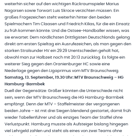
weiterhin sicher auf den wichtigen Rückraumspieler Marius
Nagorsen sowie Torwart Luis Skroce verzichten müssen. Ein
großes Fragezeichen steht weiterhin hinter den beiden
Spielmachern Tim Claasen und Friedrich Kilias, für die ein Einsatz
zu früh kommen könnte. Und die Ostsee-Handballer wissen, was
sie erwartet: Dem nördlichsten Drittligisten Deutschlands gelang
direkt am ersten Spieltag ein Ausrufezeichen, als man gegen den
starken Stralsunder HV ein 29:29 Unentschieden geholt hat,
obwohl man zur Halbzeit noch mit 20:13 zurücklag. Es folgte ein
weiterer Sieg gegen den Oranienburger HC sowie eine
Niederlage gegen den Ligaprimus vom MTV Braunschweig.
Samstag, 13. September, 19.30 Uhr: MTV Braunschweig – HG
Hamburg-Barmbek
Duell der Gegensätze: Größer könnten die Unterschiede nicht
sein, wenn der MTV Braunschweig die HG Hamburg-Barmbek
empfängt. Denn der MTV – Staffelmeister der vergangenen
beiden Jahre – ist mit drei Siegen blendend gestartet, damit früh
wieder Tabellenführer und als einziges Team der Staffel ohne
Verlustpunkt. Hamburg musste als Aufsteiger bislang hingegen
viel Lehrgeld zahlen und steht als eines von zwei Teams ohne