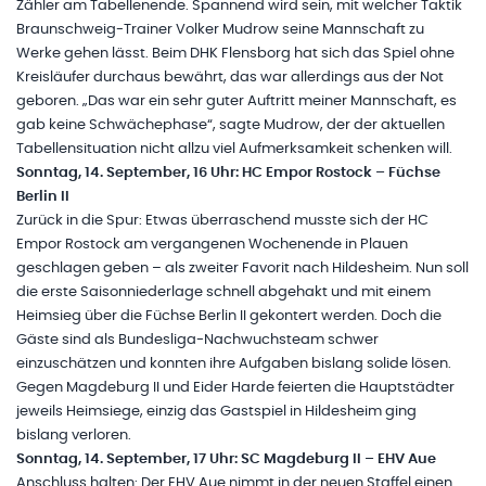
Zähler am Tabellenende. Spannend wird sein, mit welcher Taktik
Braunschweig-Trainer Volker Mudrow seine Mannschaft zu
Werke gehen lässt. Beim DHK Flensborg hat sich das Spiel ohne
Kreisläufer durchaus bewährt, das war allerdings aus der Not
geboren. „Das war ein sehr guter Auftritt meiner Mannschaft, es
gab keine Schwächephase“, sagte Mudrow, der der aktuellen
Tabellensituation nicht allzu viel Aufmerksamkeit schenken will.
Sonntag, 14. September, 16 Uhr: HC Empor Rostock – Füchse
Berlin II
Zurück in die Spur: Etwas überraschend musste sich der HC
Empor Rostock am vergangenen Wochenende in Plauen
geschlagen geben – als zweiter Favorit nach Hildesheim. Nun soll
die erste Saisonniederlage schnell abgehakt und mit einem
Heimsieg über die Füchse Berlin II gekontert werden. Doch die
Gäste sind als Bundesliga-Nachwuchsteam schwer
einzuschätzen und konnten ihre Aufgaben bislang solide lösen.
Gegen Magdeburg II und Eider Harde feierten die Hauptstädter
jeweils Heimsiege, einzig das Gastspiel in Hildesheim ging
bislang verloren.
Sonntag, 14. September, 17 Uhr: SC Magdeburg II – EHV Aue
Anschluss halten: Der EHV Aue nimmt in der neuen Staffel einen