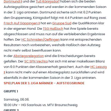
Dortmund II
und der
TuS Königsdorf
haben sich die beiden
Aufstiegsplätze gesichert und werden in der kommenden Saison
in der 3. Liga antreten. Dortmund sicherte sich mit 6:2 Punkten
den Gruppensieg, Königsdorf folgt mit 4:4 Punkten auf Rang zwei.
Frisch Auf Göppingen II
hat ein
Gruppe Süd
die Qualifikation klar
in der eigenen Hand. Die
TSG Haßloch
hat ihre Spiele bereits
abgeschlossen und muss nun auf die verbleibenden Ergebnisse
hoffen. Der
HC Schmiden/Oeffingen
kann mit entsprechenden
Resultaten noch vorbeiziehen, weshalb Haßloch den Aufstieg
nicht mehr selbst beeinflussen kann.
In der
Abstiegsrelegation
sind die Entscheidungen bereits
gefallen. Der
SC SFN Vechta
hat sich mit einer makellosen Bilanz
von 6:0 Punkten den Klassenerhalt gesichert. Auch der
HC Leipzig
II
kann nicht mehr auf einen Abstiegsplatz zurückfallen und wird
ebenfalls in der kommenden Saison in der 3. Liga antreten.
SPIELPLAN DER 3. LIGA MÄNNER – AUFSTIEGSRUNDE
GRUPPE 1
Samstag, 06.06.
18:00 Uhr – HG Saarlouis vs. MTV Braunschweig
GRUPPE 2