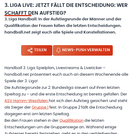
3. LIGA LIVE: JETZT FÄLLT DIE ENTSCHEIDUNG: WER
SCHAFFT DEN AUFSTIEG?
3. Liga Handball: In der Aufstiegsrunde der Männer und der
Qualifikation der Frauen fallen die letzten Entscheidungen.
handball.net zeigt euch alle Spiele und Konstellationen.
TEILEN
NEWS-PUSH VERWALTEN
Handball 3. Liga Spielplan, Livestreams & Liveticker –
handball.net präsentiert euch auch an diesem Wochenende alle
Spiele der 3. Liga!
Die Aufstiegsrunde zur 2. Bundesliga steuert auf ihren letzten
Spieltag zu – und die erste Entscheidung ist bereits gefallen. Der
ASV Hamm-Westfalen
hat sich den Aufstieg gesichert und steht
als Sieger der
Gruppe 1
fest. In Gruppe 2 fällt die Entscheidung
dagegen erst am letzten Spieltag.
Bei den Frauen stehen in der
Qualifikation
die letzten
Entscheidungen um die Gruppensiege an. Während einige
Aufsteiger bereits feststehen, geht es in den verbleibenden