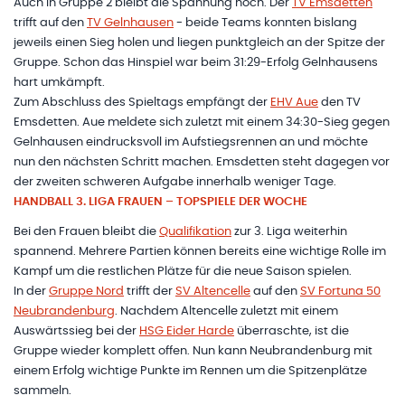
Auch in Gruppe 2 bleibt die Spannung hoch. Der
TV Emsdetten
trifft auf den
TV Gelnhausen
- beide Teams konnten bislang
jeweils einen Sieg holen und liegen punktgleich an der Spitze der
Gruppe. Schon das Hinspiel war beim 31:29-Erfolg Gelnhausens
hart umkämpft.
Zum Abschluss des Spieltags empfängt der
EHV Aue
den TV
Emsdetten. Aue meldete sich zuletzt mit einem 34:30-Sieg gegen
Gelnhausen eindrucksvoll im Aufstiegsrennen an und möchte
nun den nächsten Schritt machen. Emsdetten steht dagegen vor
der zweiten schweren Aufgabe innerhalb weniger Tage.
HANDBALL 3. LIGA FRAUEN – TOPSPIELE DER WOCHE
Bei den Frauen bleibt die
Qualifikation
zur 3. Liga weiterhin
spannend. Mehrere Partien können bereits eine wichtige Rolle im
Kampf um die restlichen Plätze für die neue Saison spielen.
In der
Gruppe Nord
trifft der
SV Altencelle
auf den
SV Fortuna 50
Neubrandenburg
. Nachdem Altencelle zuletzt mit einem
Auswärtssieg bei der
HSG Eider Harde
überraschte, ist die
Gruppe wieder komplett offen. Nun kann Neubrandenburg mit
einem Erfolg wichtige Punkte im Rennen um die Spitzenplätze
sammeln.