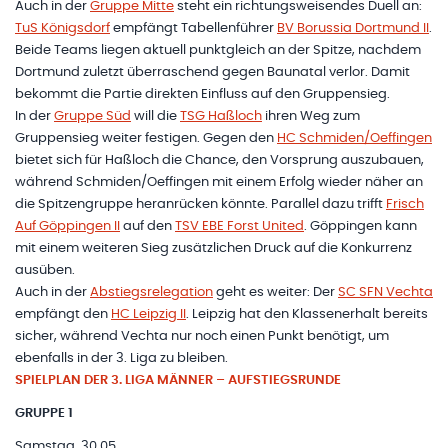
Auch in der
Gruppe Mitte
steht ein richtungsweisendes Duell an:
TuS Königsdorf
empfängt Tabellenführer
BV Borussia Dortmund II
.
Beide Teams liegen aktuell punktgleich an der Spitze, nachdem
Dortmund zuletzt überraschend gegen Baunatal verlor. Damit
bekommt die Partie direkten Einfluss auf den Gruppensieg.
In der
Gruppe Süd
will die
TSG Haßloch
ihren Weg zum
Gruppensieg weiter festigen. Gegen den
HC Schmiden/Oeffingen
bietet sich für Haßloch die Chance, den Vorsprung auszubauen,
während Schmiden/Oeffingen mit einem Erfolg wieder näher an
die Spitzengruppe heranrücken könnte. Parallel dazu trifft
Frisch
Auf Göppingen II
auf den
TSV EBE Forst United
. Göppingen kann
mit einem weiteren Sieg zusätzlichen Druck auf die Konkurrenz
ausüben.
Auch in der
Abstiegsrelegation
geht es weiter: Der
SC SFN Vechta
empfängt den
HC Leipzig II
. Leipzig hat den Klassenerhalt bereits
sicher, während Vechta nur noch einen Punkt benötigt, um
ebenfalls in der 3. Liga zu bleiben.
SPIELPLAN DER 3. LIGA MÄNNER – AUFSTIEGSRUNDE
GRUPPE 1
Samstag, 30.05.