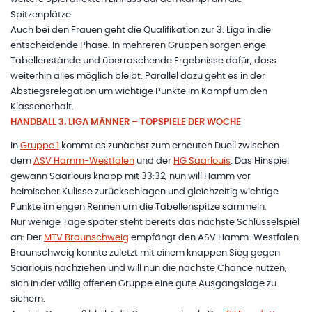
Spitzenplätze.
Auch bei den Frauen geht die Qualifikation zur 3. Liga in die
entscheidende Phase. In mehreren Gruppen sorgen enge
Tabellenstände und überraschende Ergebnisse dafür, dass
weiterhin alles möglich bleibt. Parallel dazu geht es in der
Abstiegsrelegation um wichtige Punkte im Kampf um den
Klassenerhalt.
HANDBALL 3. LIGA MÄNNER – TOPSPIELE DER WOCHE
In
Gruppe 1
kommt es zunächst zum erneuten Duell zwischen
dem
ASV Hamm-Westfalen
und der
HG Saarlouis
. Das Hinspiel
gewann Saarlouis knapp mit 33:32, nun will Hamm vor
heimischer Kulisse zurückschlagen und gleichzeitig wichtige
Punkte im engen Rennen um die Tabellenspitze sammeln.
Nur wenige Tage später steht bereits das nächste Schlüsselspiel
an: Der
MTV Braunschweig
empfängt den ASV Hamm-Westfalen.
Braunschweig konnte zuletzt mit einem knappen Sieg gegen
Saarlouis nachziehen und will nun die nächste Chance nutzen,
sich in der völlig offenen Gruppe eine gute Ausgangslage zu
sichern.