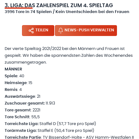
3. LIGA: DAS ZAHLENSPIEL ZUM 4. SPIELTAG
3996 Tore in 74 Spielen / Kein Unentschieden bei den Frauen
TEILEN
NEWS-PUSH VERWALTEN
Der vierte Spieltag 2021/2022 bei den Männern und Frauen ist
gespielt. Wir haben die spannendsten Zahlen des Wochenendes
zusammengetragen.
MÄNNER
Spiele
: 40
Heimsiege
: 15
Remis
: 4
Auswärtssiege
: 21
Zuschauer gesamt:
11.913
Tore
gesamt
: 2221
Tore
Schnitt
: 55,5
Torreichste Liga:
Staffel D (57,7 Tore pro Spiel)
Torärmste Liga:
Staffel E (50,4 Tore pro Spiel)
Torreichste Partie
: TV Bissendorf-Holte - ASV Hamm-Westfalen II