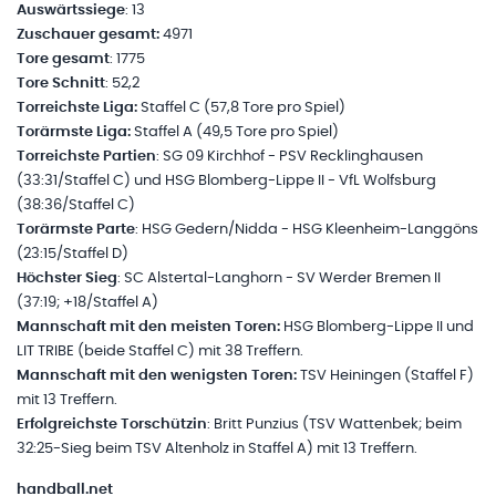
Auswärtssiege
: 13
Zuschauer gesamt:
4971
Tore
gesamt
: 1775
Tore
Schnitt
: 52,2
Torreichste Liga:
Staffel C (57,8 Tore pro Spiel)
Torärmste Liga:
Staffel A (49,5 Tore pro Spiel)
Torreichste Partien
: SG 09 Kirchhof - PSV Recklinghausen
(33:31/Staffel C) und HSG Blomberg-Lippe II - VfL Wolfsburg
(38:36/Staffel C)
Torärmste Parte
: HSG Gedern/Nidda - HSG Kleenheim-Langgöns
(23:15/Staffel D)
Höchster Sieg
: SC Alstertal-Langhorn - SV Werder Bremen II
(37:19; +18/Staffel A)
Mannschaft mit den meisten Toren:
HSG Blomberg-Lippe II und
LIT TRIBE (beide Staffel C) mit 38 Treffern.
Mannschaft mit den wenigsten Toren:
TSV Heiningen (Staffel F)
mit 13 Treffern.
Erfolgreichste Torschützin
: Britt Punzius (TSV Wattenbek; beim
32:25-Sieg beim TSV Altenholz in Staffel A) mit 13 Treffern.
handball.net