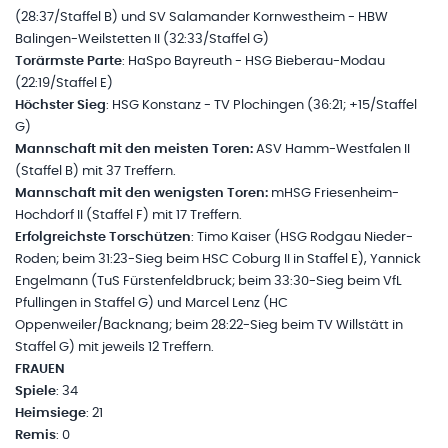
(28:37/Staffel B) und SV Salamander Kornwestheim - HBW
Balingen-Weilstetten II (32:33/Staffel G)
Torärmste Parte
: HaSpo Bayreuth - HSG Bieberau-Modau
(22:19/Staffel E)
Höchster Sieg
: HSG Konstanz - TV Plochingen (36:21; +15/Staffel
G)
Mannschaft mit den meisten Toren:
ASV Hamm-Westfalen II
(Staffel B) mit 37 Treffern.
Mannschaft mit den wenigsten Toren:
mHSG Friesenheim-
Hochdorf II (Staffel F) mit 17 Treffern.
Erfolgreichste Torschützen
: Timo Kaiser (HSG Rodgau Nieder-
Roden; beim 31:23-Sieg beim HSC Coburg II in Staffel E), Yannick
Engelmann (TuS Fürstenfeldbruck; beim 33:30-Sieg beim VfL
Pfullingen in Staffel G) und Marcel Lenz (HC
Oppenweiler/Backnang; beim 28:22-Sieg beim TV Willstätt in
Staffel G) mit jeweils 12 Treffern.
FRAUEN
Spiele
: 34
Heimsiege
: 21
Remis
: 0