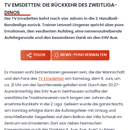
TV EMSDETTEN: DIE RÜCKKEHR DES ZWEITLIGA-
DINOS
Der TV Emsdetten kehrt nach vier Jahren in die 2. Handball-
Bundesliga zurück. Trainer Lennart Lingener spricht über pure
Emotionen, den verdienten Aufstieg, eine nervenaufreibende
Aufstiegsrunde und den besonderen Dank an den EHV Aue.
TEILEN
NEWS-PUSH VERWALTEN
Es müssen wohl Zentnerlasten gewesen sein, die der Mannschaft
und den Fans des
TV Emsdetten
am Samstag, dem 6. Juni, um
ca. 21 Uhr von der Sportlerseele gefallen sind. Durch den 30:27-
Auswärtserfolg des EHV Aue in Gelnhausen schaffte der
westfälische Traditionsverein nach langen vier Jahren die
ersehnte Rückkehr in die 2. Liga. Gefeiert wurde die ganze Nacht,
am Sonntag erfolgte dann die Aufstiegsfeier mit Umzug und
anschließender Siegesfeier auf dem Balkon der Villa Schaub im
Zentrum von Emsdetten. Dort war neben heimischen
Fangesängen auch der Dankesruf „Aue, Aue, Aue!“ zu hören.