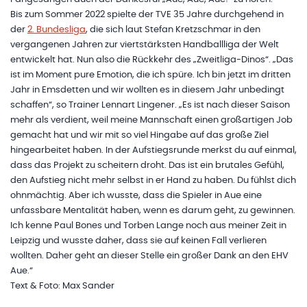
Bis zum Sommer 2022 spielte der TVE 35 Jahre durchgehend in
der
2. Bundesliga
, die sich laut Stefan Kretzschmar in den
vergangenen Jahren zur viertstärksten Handballliga der Welt
entwickelt hat. Nun also die Rückkehr des „Zweitliga-Dinos“. „Das
ist im Moment pure Emotion, die ich spüre. Ich bin jetzt im dritten
Jahr in Emsdetten und wir wollten es in diesem Jahr unbedingt
schaffen“, so Trainer Lennart Lingener. „Es ist nach dieser Saison
mehr als verdient, weil meine Mannschaft einen großartigen Job
gemacht hat und wir mit so viel Hingabe auf das große Ziel
hingearbeitet haben. In der Aufstiegsrunde merkst du auf einmal,
dass das Projekt zu scheitern droht. Das ist ein brutales Gefühl,
den Aufstieg nicht mehr selbst in er Hand zu haben. Du fühlst dich
ohnmächtig. Aber ich wusste, dass die Spieler in Aue eine
unfassbare Mentalität haben, wenn es darum geht, zu gewinnen.
Ich kenne Paul Bones und Torben Lange noch aus meiner Zeit in
Leipzig und wusste daher, dass sie auf keinen Fall verlieren
wollten. Daher geht an dieser Stelle ein großer Dank an den EHV
Aue.“
Text & Foto: Max Sander