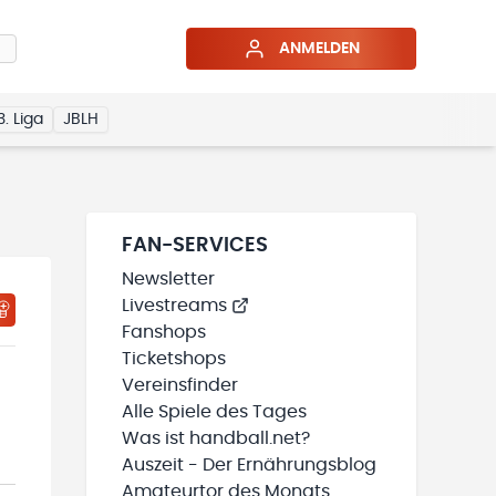
ANMELDEN
3. Liga
JBLH
FAN-SERVICES
Newsletter
Livestreams
HTIGUNGSSTATUS WIRD GELADEN
MEINE TEAMS“ HINZUFÜGEN
Fanshops
Ticketshops
Vereinsfinder
Alle Spiele des Tages
Was ist handball.net?
Auszeit - Der Ernährungsblog
Amateurtor des Monats