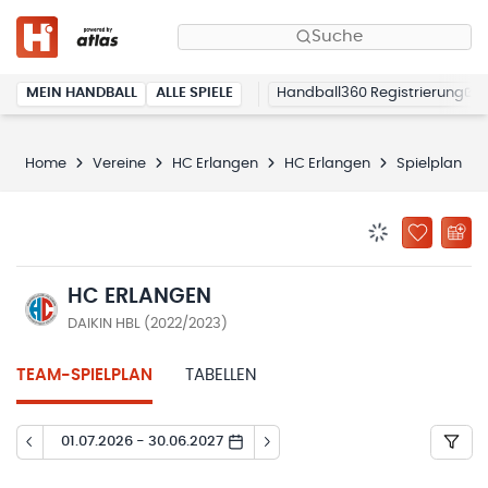
Suche
MEIN HANDBALL
ALLE SPIELE
Handball360 Registrierung
Home
Vereine
HC Erlangen
HC Erlangen
Spielplan
BENACHRICHTIG
ZU „MEINE
HC ERLANGEN
DAIKIN HBL (2022/2023)
TEAM-SPIELPLAN
TABELLEN
01.07.2026 - 30.06.2027