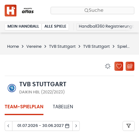
Suche
MEIN HANDBALL
ALLE SPIELE
Handball360 Registrierung
Home
Vereine
TVB Stuttgart
TVB Stuttgart
Spielplan
BENACHRICHTIG
ZU „MEINE
TVB STUTTGART
DAIKIN HBL (2022/2023)
TEAM-SPIELPLAN
TABELLEN
01.07.2026 - 30.06.2027