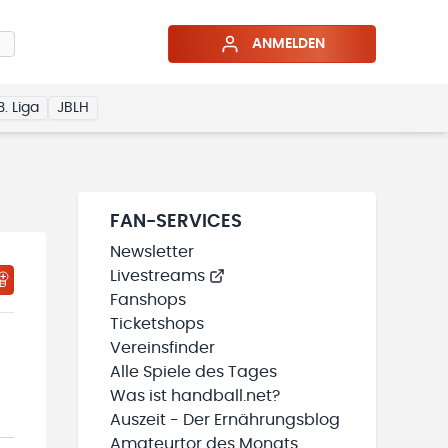
ANMELDEN
3. Liga
JBLH
FAN-SERVICES
Newsletter
Livestreams
HTIGUNGSSTATUS WIRD GELADEN
MEINE TEAMS“ HINZUFÜGEN
Fanshops
Ticketshops
Vereinsfinder
Alle Spiele des Tages
Was ist handball.net?
Auszeit - Der Ernährungsblog
Amateurtor des Monats