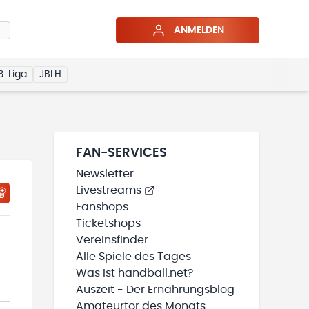
ANMELDEN
3. Liga
JBLH
FAN-SERVICES
Newsletter
Livestreams
HTIGUNGSSTATUS WIRD GELADEN
MEINE TEAMS“ HINZUFÜGEN
Fanshops
Ticketshops
Vereinsfinder
Alle Spiele des Tages
Was ist handball.net?
Auszeit - Der Ernährungsblog
Amateurtor des Monats