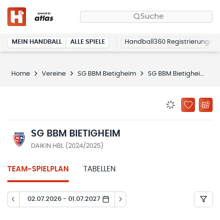
Suche
MEIN HANDBALL
ALLE SPIELE
Handball360 Registrierung
Home
Vereine
SG BBM Bietigheim
SG BBM Bietigheim
BENACHRICHTIG
ZU „MEINE
SG BBM BIETIGHEIM
DAIKIN HBL (2024/2025)
TEAM-SPIELPLAN
TABELLEN
02.07.2026 - 01.07.2027