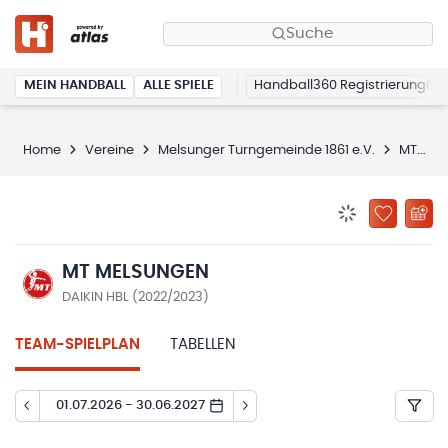
Suche
MEIN HANDBALL
ALLE SPIELE
Handball360 Registrierung
Home
Vereine
Melsunger Turngemeinde 1861 e.V.
MT Melsungen
BENACHRICHTIG
ZU „MEINE
MT MELSUNGEN
DAIKIN HBL (2022/2023)
TEAM-SPIELPLAN
TABELLEN
01.07.2026 - 30.06.2027