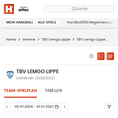
Suche
MEIN HANDBALL
ALLE SPIELE
Handball360 Registrierung
Home
Vereine
TBV Lemgo Lippe
TBV Lemgo Lippe
Spi
BENACHRICHTIG
ZU „MEINE
TBV LEMGO LIPPE
DAIKIN HBL (2022/2023)
TEAM-SPIELPLAN
TABELLEN
02.07.2026 - 01.07.2027