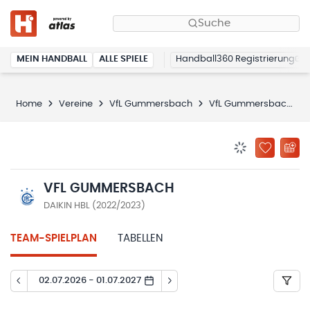
Suche
MEIN HANDBALL
ALLE SPIELE
Handball360 Registrierung
Home
Vereine
VfL Gummersbach
VfL Gummersbach
BENACHRICHTIG
ZU „MEINE
VFL GUMMERSBACH
DAIKIN HBL (2022/2023)
TEAM-SPIELPLAN
TABELLEN
02.07.2026 - 01.07.2027