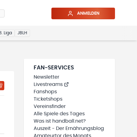
ANMELDEN
3. Liga
JBLH
FAN-SERVICES
Newsletter
Livestreams
HTIGUNGSSTATUS WIRD GELADEN
MEINE TEAMS“ HINZUFÜGEN
Fanshops
Ticketshops
Vereinsfinder
Alle Spiele des Tages
Was ist handball.net?
Auszeit - Der Ernährungsblog
Amateurtor des Monats