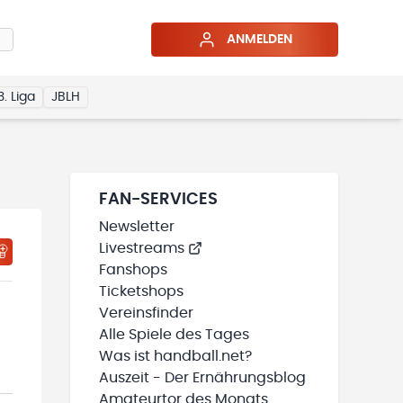
ANMELDEN
3. Liga
JBLH
FAN-SERVICES
Newsletter
Livestreams
HTIGUNGSSTATUS WIRD GELADEN
MEINE TEAMS“ HINZUFÜGEN
Fanshops
Ticketshops
Vereinsfinder
Alle Spiele des Tages
Was ist handball.net?
Auszeit - Der Ernährungsblog
Amateurtor des Monats