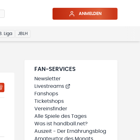
ANMELDEN
3. Liga
JBLH
FAN-SERVICES
Newsletter
Livestreams
HTIGUNGSSTATUS WIRD GELADEN
MEINE TEAMS“ HINZUFÜGEN
Fanshops
Ticketshops
Vereinsfinder
Alle Spiele des Tages
Was ist handball.net?
Auszeit - Der Ernährungsblog
Amateurtor des Monats