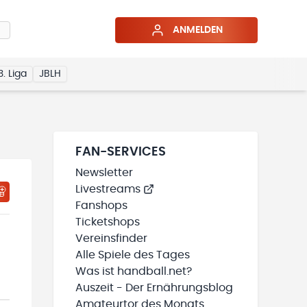
ANMELDEN
3. Liga
JBLH
FAN-SERVICES
Newsletter
Livestreams
HTIGUNGSSTATUS WIRD GELADEN
MEINE TEAMS“ HINZUFÜGEN
Fanshops
Ticketshops
Vereinsfinder
Alle Spiele des Tages
Was ist handball.net?
Auszeit - Der Ernährungsblog
Amateurtor des Monats