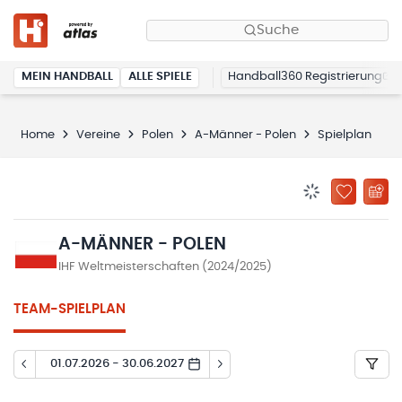
Suche
MEIN HANDBALL
ALLE SPIELE
Handball360 Registrierung
Home
Vereine
Polen
A-Männer - Polen
Spielplan
BENACHRICHTIG
ZU „MEINE
A-MÄNNER - POLEN
IHF Weltmeisterschaften (2024/2025)
TEAM-SPIELPLAN
01.07.2026 - 30.06.2027