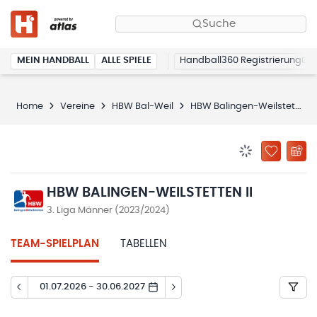
Suche
MEIN HANDBALL
ALLE SPIELE
Handball360 Registrierung
Home
Vereine
HBW Bal-Weil
HBW Balingen-Weilstetten II
BENACHRICHTIG
ZU „MEINE
HBW BALINGEN-WEILSTETTEN II
3. Liga Männer (2023/2024)
TEAM-SPIELPLAN
TABELLEN
01.07.2026 - 30.06.2027