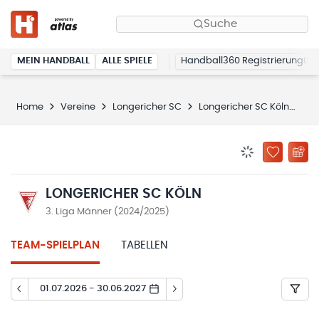
Suche
MEIN HANDBALL
ALLE SPIELE
Handball360 Registrierung
Home
Vereine
Longericher SC
Longericher SC Köln
Sp
BENACHRICHTIG
ZU „MEINE
LONGERICHER SC KÖLN
3. Liga Männer (2024/2025)
TEAM-SPIELPLAN
TABELLEN
01.07.2026 - 30.06.2027