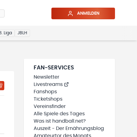
ANMELDEN
3. Liga
JBLH
FAN-SERVICES
Newsletter
Livestreams
HTIGUNGSSTATUS WIRD GELADEN
MEINE TEAMS“ HINZUFÜGEN
Fanshops
Ticketshops
Vereinsfinder
Alle Spiele des Tages
Was ist handball.net?
Auszeit - Der Ernährungsblog
Amateurtor des Monats