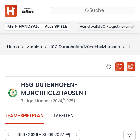
Suche
MEIN HANDBALL
ALLE SPIELE
Handball360 Registrierung
Home
Vereine
HSG Dutenhofen/Münchholzhausen
HSG Dutenhofen-Münchholzhausen II
BENACHRICHTIG
ZU „MEINE
HSG DUTENHOFEN-
MÜNCHHOLZHAUSEN II
3. Liga Männer (2024/2025)
TEAM-SPIELPLAN
TABELLEN
01.07.2026 - 30.06.2027