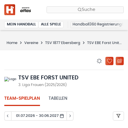
Suche
MEIN HANDBALL
ALLE SPIELE
Handball360 Registrierung
Home
Vereine
TSV 1877 Ebersberg
TSV EBE Forst United
BENACHRICHTIG
ZU „MEINE
TSV EBE FORST UNITED
3. Liga Frauen (2025/2026)
TEAM-SPIELPLAN
TABELLEN
01.07.2026 - 30.06.2027