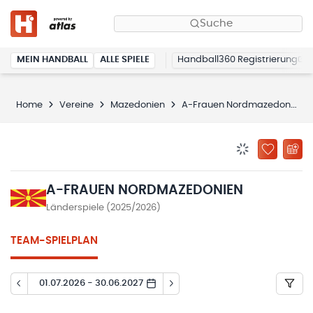
Suche
MEIN HANDBALL
ALLE SPIELE
Handball360 Registrierung
Home
Vereine
Mazedonien
A-Frauen Nordmazedonien
BENACHRICHTIG
ZU „MEINE
A-FRAUEN NORDMAZEDONIEN
Länderspiele (2025/2026)
TEAM-SPIELPLAN
01.07.2026 - 30.06.2027