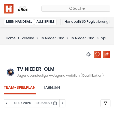
Suche
MEIN HANDBALL
ALLE SPIELE
Handball360 Registrierung
Home
Vereine
TV Nieder-Olm
TV Nieder-Olm
Spielplan
BENACHRICHTIG
ZU „MEINE
TV NIEDER-OLM
Jugendbundesliga A-Jugend weiblich (Qualifikation)
TEAM-SPIELPLAN
TABELLEN
01.07.2026 - 30.06.2027