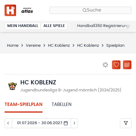
Suche
MEIN HANDBALL
ALLE SPIELE
Handball360 Registrierung
Home
Vereine
HC Koblenz
HC Koblenz
Spielplan
BENACHRICHTIG
ZU „MEINE
HC KOBLENZ
Jugendbundesliga B-Jugend männlich (2024/2025)
TEAM-SPIELPLAN
TABELLEN
01.07.2026 - 30.06.2027