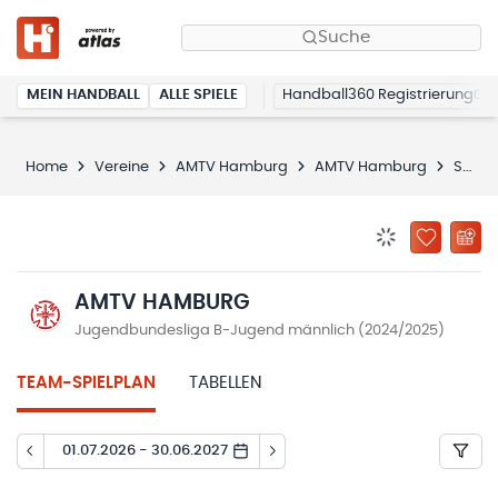
Suche
MEIN HANDBALL
ALLE SPIELE
Handball360 Registrierung
Home
Vereine
AMTV Hamburg
AMTV Hamburg
Spielplan
BENACHRICHTIG
ZU „MEINE
AMTV HAMBURG
Jugendbundesliga B-Jugend männlich (2024/2025)
TEAM-SPIELPLAN
TABELLEN
01.07.2026 - 30.06.2027