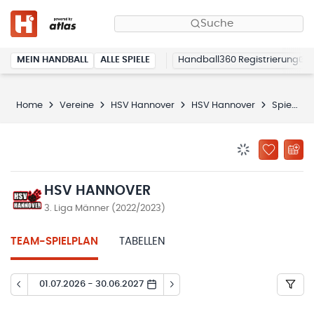
Suche
MEIN HANDBALL
ALLE SPIELE
Handball360 Registrierung
Home
Vereine
HSV Hannover
HSV Hannover
Spielplan
BENACHRICHTIG
ZU „MEINE
HSV HANNOVER
3. Liga Männer (2022/2023)
TEAM-SPIELPLAN
TABELLEN
01.07.2026 - 30.06.2027