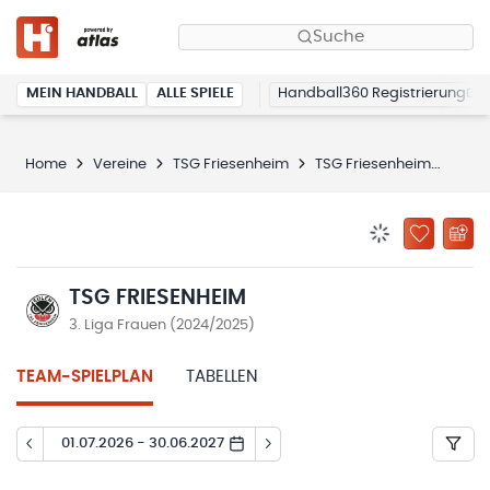
Suche
MEIN HANDBALL
ALLE SPIELE
Handball360 Registrierung
Home
Vereine
TSG Friesenheim
TSG Friesenheim
Spie
BENACHRICHTIG
ZU „MEINE
TSG FRIESENHEIM
3. Liga Frauen (2024/2025)
TEAM-SPIELPLAN
TABELLEN
01.07.2026 - 30.06.2027