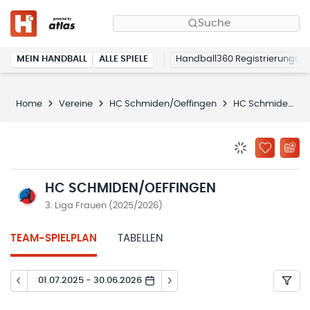
Suche
MEIN HANDBALL
ALLE SPIELE
Handball360 Registrierung
Home
Vereine
HC Schmiden/Oeffingen
HC Schmiden/Oeffingen
BENACHRICHTIG
ZU „MEINE
HC SCHMIDEN/OEFFINGEN
3. Liga Frauen (2025/2026)
TEAM-SPIELPLAN
TABELLEN
01.07.2025 - 30.06.2026