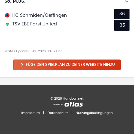
So, 14.06.
36
HC Schmiden/Oeffingen
TSV EBE Forst United
35
letztes Update:
06.08.2026 08:07 Uhr
FÜGE DEN SPIELPLAN ZU DEINER WEBSITE HINZU
©
2026
Handball.net
Impressum
|
Datenschutz
|
Nutzungsbedingungen