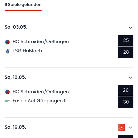
6
Spiele gefunden
So, 03.05.
25
HC Schmiden/Oeffingen
TSG Haßloch
28
So, 10.05.
26
HC Schmiden/Oeffingen
Frisch Auf Göppingen II
30
Sa, 16.05.
ZUM LI