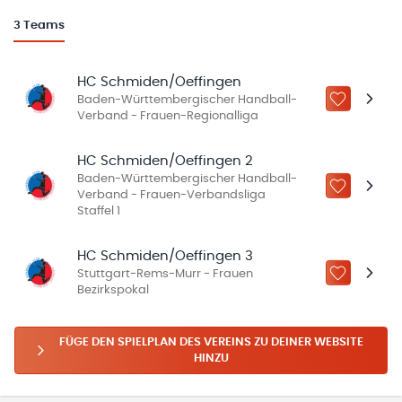
3
Teams
HC Schmiden/Oeffingen
Baden-Württembergischer Handball-
ZU „MEINE
Verband - Frauen-Regionalliga
HC Schmiden/Oeffingen 2
Baden-Württembergischer Handball-
ZU „MEINE
Verband - Frauen-Verbandsliga
Staffel 1
HC Schmiden/Oeffingen 3
Stuttgart-Rems-Murr - Frauen
ZU „MEINE
Bezirkspokal
FÜGE DEN SPIELPLAN DES VEREINS ZU DEINER WEBSITE
HINZU