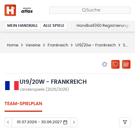
Suche
MEIN HANDBALL
ALLE SPIELE
Handball360 Registrierung
Home
Vereine
Frankreich
U19/20w - Frankreich
Spielplan
BENACHRICHTIG
ZU „MEINE
U19/20W - FRANKREICH
Länderspiele (2025/2026)
TEAM-SPIELPLAN
01.07.2026 - 30.06.2027